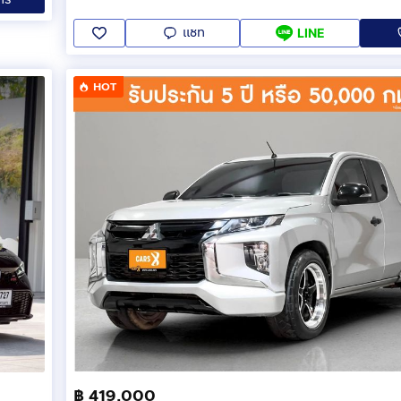
แชท
LINE
HOT
฿ 419,000