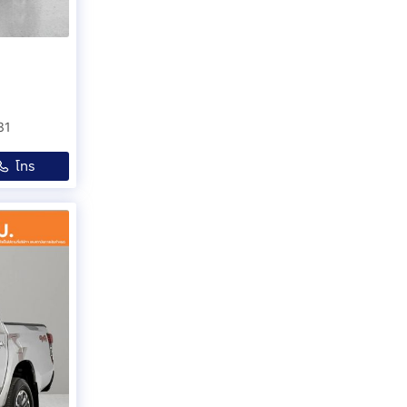
31
โทร