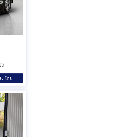
30
โทร