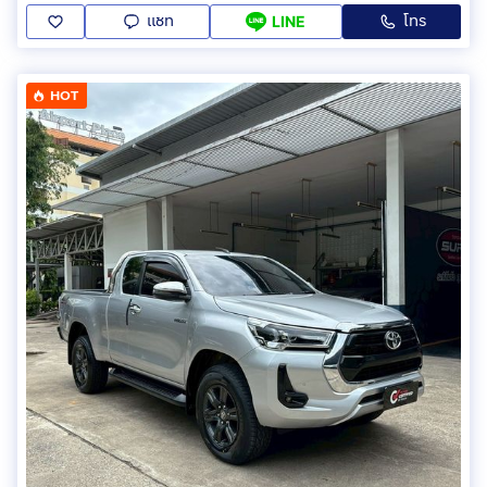
แชท
โทร
LINE
HOT