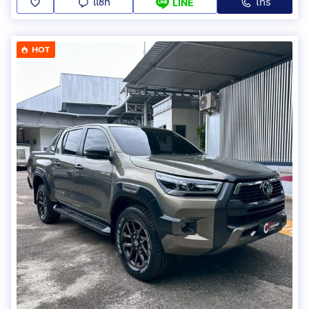
แชท
โทร
LINE
HOT