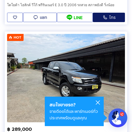
โตโยต้า ไฮลักค์ วีโก้ พรีรันเนอร์ E 3.0 ปี 2006 รถสวย สภาพยังดี วิ่งน้อย
แชท
โทร
LINE
HOT
สนใจขายรถ?
ขายดีออโต้และพาร์ทเนอร์ทั่ว
ประเทศพร้อมดูแลคุณ
฿ 289,000