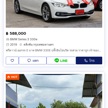
฿ 588,000
BMW Series 3 330e
2019
ตลิ่งชัน กรุงเทพมหานคร
ฟรีดาวน์ ออกรถ 0 บาท BMW 330E ปลั๊กอินไฮบริต รถสวย ราคาถูก เจ้าของขายเอง รถยนต์มือสอง ดาวน์น้อย ผ่อนถูกสบาย ไฟแนนท์ สภาพดี Plug-in Hybrid
แชท
โทร
LINE
HOT