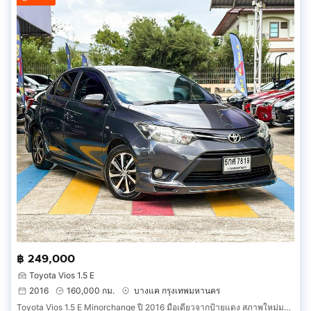
฿ 249,000
Toyota Vios 1.5 E
2016
160,000 กม.
บางแค กรุงเทพมหานคร
Toyota Vios 1.5 E Minorchange ปี 2016 มือเดียวจากป้ายแดง สภาพใหม่มากก เดิมๆทั้งคัน ไม่เคยเฉี่ยวชน ประวัติเข้าศูนย์ครบทุกระยะ จนปัจจุบัน