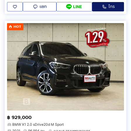
แชท
โทร
LINE
HOT
฿ 929,000
BMW X1 2.0 sDrive20d M Sport
2021
96,994 กม.
บางแค กรุงเทพมหานคร