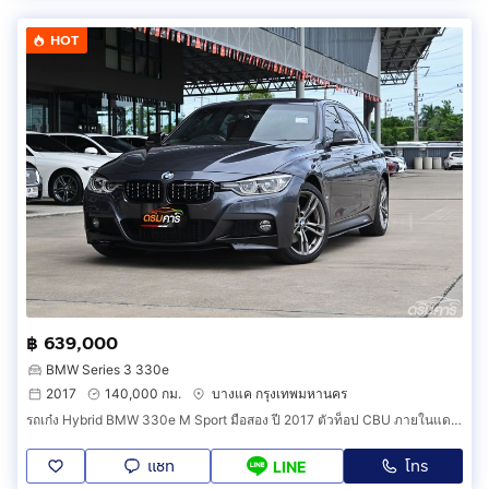
HOT
฿ 639,000
BMW Series 3 330e
2017
140,000 กม.
บางแค กรุงเทพมหานคร
รถเก๋ง Hybrid BMW 330e M Sport มือสอง ปี 2017 ตัวท็อป CBU ภายในแดง แต่ง M แท้ แรง 252 ม้า (รหัสสินค้า CDED)
แชท
โทร
LINE