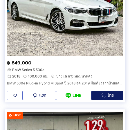
฿ 849,000
BMW Series 5 530e
2018
100,000 กม.
บางแค กรุงเทพมหานคร
BMW 530e Plug-in Hybrid M Sport ปี 2018 จด 2019 มือเดียวจากป้ายแดง สภาพใหม่ทั้งภายในและภายนอก เดิมจัด แม้แต่น็อตสักตัวก็ยังไม่เคยไข
แชท
โทร
LINE
HOT