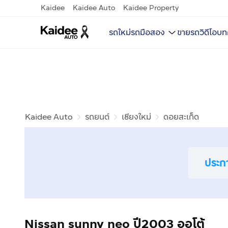
Kaidee
Kaidee Auto
Kaidee Property
รถใหม่
รถมือสอง
ขายรถ
วิดีโอ
บท
Kaidee Auto
รถยนต์
เชียงใหม่
ดอยสะเก็ด
ประก
Nissan sunny neo ปี2003 ออโต้