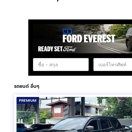
รถยนต์ อื่นๆ
PREMIUM