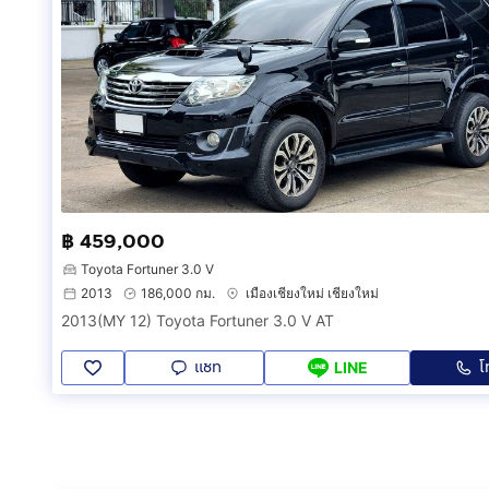
฿ 459,000
Toyota Fortuner 3.0 V
2013
186,000 กม.
เมืองเชียงใหม่ เชียงใหม่
2013(MY 12) Toyota Fortuner 3.0 V AT
แชท
โ
LINE