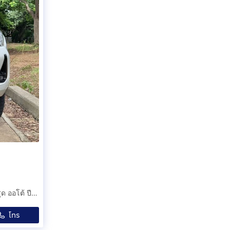
ฟรีดาวน์ TOYOTA REVO 4ประตู Prerunner 2.4 High ท๊อปสุด ออโต้ ปี2563(2020) วิ่งเพียง 60,000 กม. มือเดียวเชียงใหม่ สีขาว.
โทร