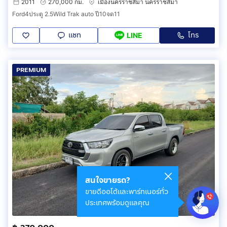
2011
270,000 กม.
เมืองนครราชสีมา นครราชสีมา
Ford4ประตู 2.5Wild Trak auto ปี10จด11
แชท
โทร
LINE
PREMIUM
สนใจขายรถ?
ขายดีออโต้และพาร์ทเนอร์ทั่ว
ประเทศพร้อมดูแลคุณ