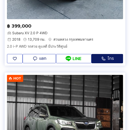
฿ 399,000
Subaru XV 2.0 P 4WD
2018
13,709 กม.
สวนหลวง กรุงเทพมหานคร
2.0 i-P AWD รถสวย ดูแลดี มีประวัติศูนย์
แชท
โทร
LINE
HOT