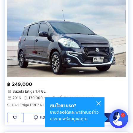
฿ 249,000
Suzuki Ertiga 1.4 GL
2016
170,000 กม.
ตลิ่งชัน กรุงเทพมหานคร
สนใจขายรถ?
Suzuki Ertiga DREZA 1.4 GL ปี 2016
ขายดีออโต้และพาร์ทเนอร์ทั่ว
แชท
โทร
LINE
ประเทศพร้อมดูแลคุณ