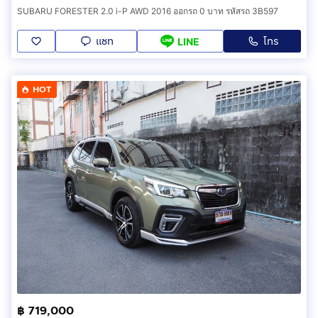
SUBARU FORESTER 2.0 i-P AWD 2016 ออกรถ 0 บาท รหัสรถ 3B597
แชท
โทร
LINE
HOT
฿ 719,000