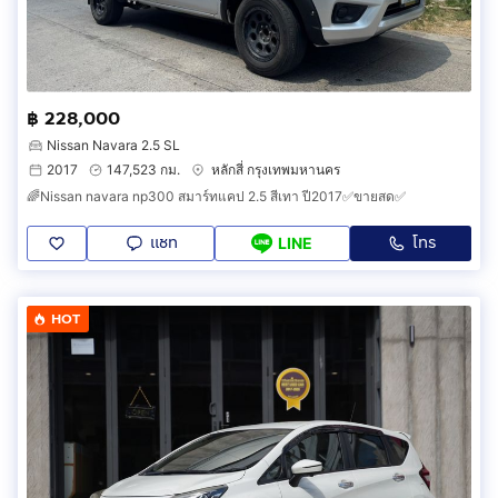
฿ 228,000
Nissan Navara 2.5 SL
2017
147,523 กม.
หลักสี่ กรุงเทพมหานคร
🌈Nissan navara np300 สมาร์ทแคป 2.5 สีเทา ปี2017✅ขายสด✅
แชท
โทร
LINE
HOT