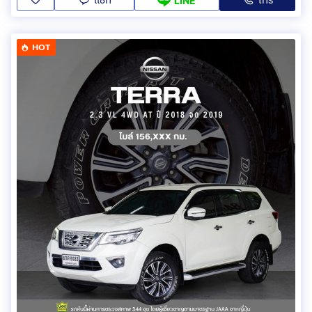
แชท
โทร
LINE
HOT