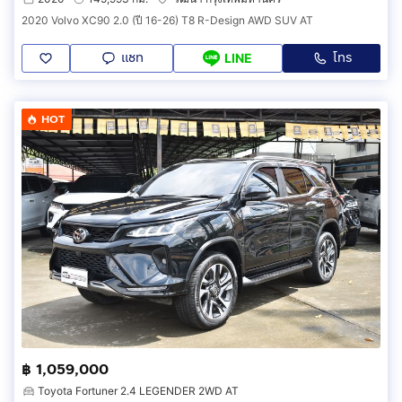
2020 Volvo XC90 2.0 (ปี 16-26) T8 R-Design AWD SUV AT
แชท
โทร
LINE
HOT
฿ 1,059,000
Toyota Fortuner 2.4 LEGENDER 2WD AT