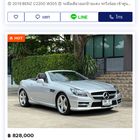
😍 2019 BENZ C220D W205 😍 รถมือเดียวออกป้ายแดง รถวิ่งน้อย เข้าศูนย์ทุกระยะ รถไม่เคยมีอุบัติเหตุครับ
แชท
โทร
LINE
HOT
฿ 828,000