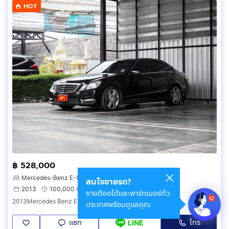
HOT
฿ 528,000
Mercedes-Benz E-Class E300
สนใจขายรถ?
2013
100,000 กม.
ประเวศ กรุงเทพมหานคร
ขายดีออโต้และพาร์ทเนอร์ทั่ว
2013Mercedes Benz E300 เบนซินล้วน ไมล์น้อย เจ้าของดูแลดี
ประเทศพร้อมดูแลคุณ
แชท
โทร
LINE