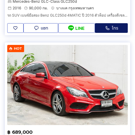
Mercedes-Benz GLC-Class GLC250d
2016
90,000 กม.
บางแค กรุงเทพมหานคร
รถ SUV เบนซ์มือสอง Benz GLC250d 4MATIC ปี 2016 ตัวท็อป เครื่องดีเซล ไมล์แท้ 9X,XXX km. รับประกัน 2 ปี (รหัสสินค้า HHAA)
แชท
โทร
LINE
HOT
฿ 689,000