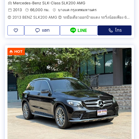
Mercedes-Benz SLK-Class SLK200 AMG
2013
66,000 กม.
บางแค กรุงเทพมหานคร
😍 2013 BENZ SLK200 AMG 😍 รถมือเดียวออกป้ายแดง รถวิ่งน้อยเพียง 6X,XXX กม รถเข้าศูนย์ตลอดทุกระยะ รถไม่เคยมีอุบัติเหตุครับ
แชท
โทร
LINE
HOT