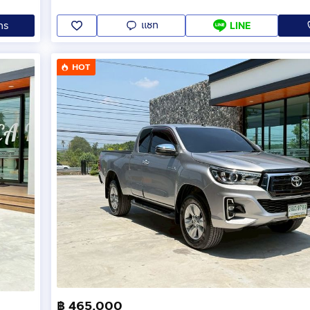
แชท
ทร
LINE
HOT
฿ 465,000