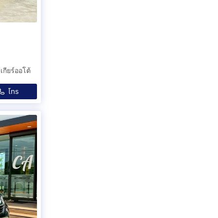
ียร์ออโต้
โทร