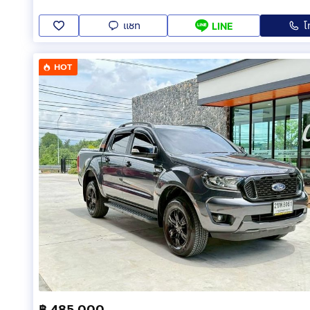
แชท
โ
LINE
HOT
฿ 485,000