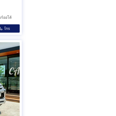
ร์ออโต้
โทร