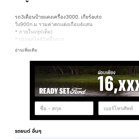
รถ3เดือนป้ายแดงเครื่อง3000. เกียร์auto
วิ่ง900ก.ม รวมค่าตกแต่งเกือบ4แสน
* ภายในvip(เต็ม)
* ประตูสไลส์3หมื่นกว่า
* ทีวี24" ระบบพับเปิดปิดไฟฟ้า
อ่านเพิ่มเติม
* เครื่องเสียงKanwood 2din
* ชุดเครืองเสียงจัดไปเกือบ5หมื่น
* ชุดช่วงล่างใหม่เกือบ2หมื่น
* ชุดสเกิร์ตรอบคันAStyle
* แอร์ราวไมโครบัส
รถยนต์ อื่นๆ