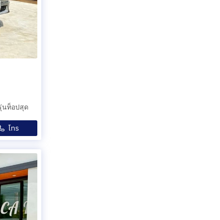
่นท็อปสุด
โทร