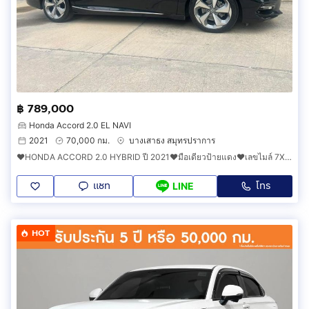
฿ 789,000
Honda Accord 2.0 EL NAVI
2021
70,000 กม.
บางเสาธง สมุทรปราการ
❤️HONDA ACCORD 2.0 HYBRID ปี 2021❤️มือเดียวป้ายแดง❤️เลขไมล์ 7XXXX เช็คศูนย์ตลอด
แชท
โทร
LINE
HOT