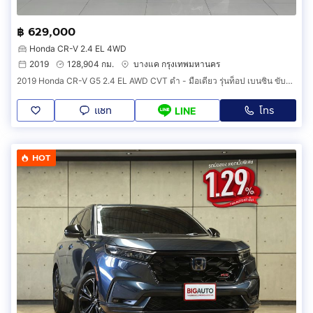
฿ 629,000
Honda CR-V 2.4 EL 4WD
2019
128,904 กม.
บางแค กรุงเทพมหานคร
2019 Honda CR-V G5 2.4 EL AWD CVT ดำ - มือเดียว รุ่นท็อป เบนซิน ขับ4 7ที่นั่ง honda crvมือ2 4x4 4WD SUV รถสวย รถบ้าน เจ้าของขายเอง ฟรีดาวน์
แชท
โทร
LINE
HOT