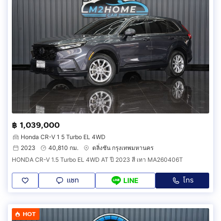
฿ 1,039,000
Honda CR-V 1 5 Turbo EL 4WD
2023
40,810 กม.
ตลิ่งชัน กรุงเทพมหานคร
HONDA CR-V 1.5 Turbo EL 4WD AT ปี 2023 สี เทา MA260406T
แชท
โทร
LINE
HOT