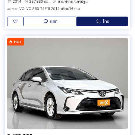
2014
237,880 กม.
สามพราน นครปฐม
🚗 ขาย VOLVO S60 T4F ปี 2014 พร้อมใช้งาน
แชท
โทร
HOT