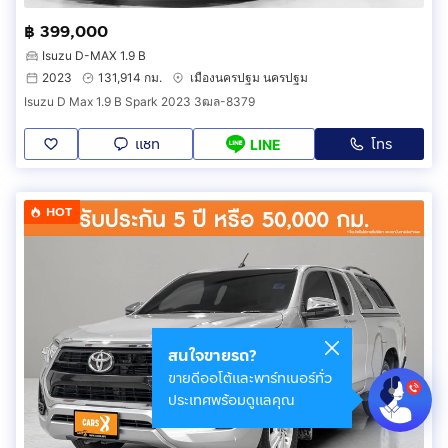
฿ 399,000
Isuzu D-MAX 1.9 B
2023
131,914 กม.
เมืองนครปฐม นครปฐม
Isuzu D Max 1.9 B Spark 2023 3ฒล-8379
แชท
โทร
LINE
HOT
สนใจขายรถ?
ขายดีออโต้และพาร์ทเนอร์ทั่ว
ประเทศพร้อมดูแลคุณ