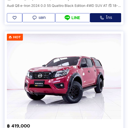
Audi Q8 e-tron 2024 0.0 55 Quattro Black Edition 4WD SUV AT (ปี 18-24) B3444
แชท
โทร
LINE
HOT
฿ 419,000