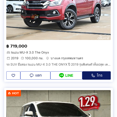
฿ 719,000
Isuzu MU-X 3.0 The Onyx
2019
100,000 กม.
บางแค กรุงเทพมหานคร
รถ SUV มือสอง Isuzu MU-X 3.0 THE ONYX ปี 2019 รุ่นพิเศษตัวท็อปสุด เครื่อง 3.0 Blue Power สีแดงหายาก ไมล์แท้เช็คศูนย์ (IDH0)
แชท
โทร
LINE
HOT