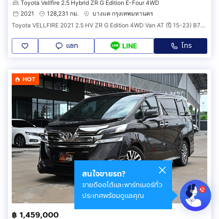
Toyota Vellfire 2.5 Hybrid ZR G Edition E-Four 4WD
2021
128,231 กม.
บางแค กรุงเทพมหานคร
Toyota VELLFIRE 2021 2.5 HV ZR G Edition 4WD Van AT (ปี 15-23) B7064
แชท
โทร
LINE
HOT
สนใจขายรถ?
ขายดีออโต้และพาร์ทเนอร์ทั่ว
ประเทศพร้อมดูแลคุณ
฿ 1,459,000