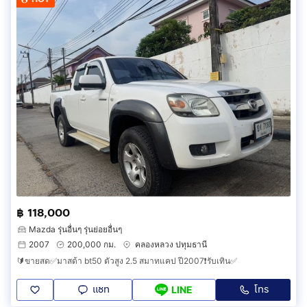
฿ 118,000
Mazda รุ่นอื่นๆ รุ่นย่อยอื่นๆ
2007
200,000 กม.
คลองหลวง ปทุมธานี
🔰ขายสด✅มาสด้า bt50 ตัวสูง 2.5 สมาทแคป ปี2007❗️รับเทิน✅
แชท
โทร
LINE