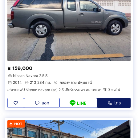
฿ 159,000
Nissan Navara 2.5 S
2014
213,234 กม.
คลองหลวง ปทุมธานี
✅ขายสด🔰Nissan navara (se) 2.5 เกียร์ธรรมดา สมาทแคป ปี13 จด14
แชท
โทร
LINE
HOT