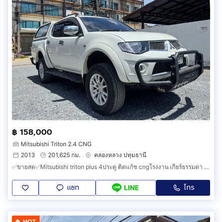
฿ 158,000
Mitsubishi Triton 2.4 CNG
2013
201,625 กม.
คลองหลวง ปทุมธานี
✅ขายสด✅Mitsubishi triton plus 4ประตู ติดแก้ช cngโรงงาน เกียร์ธรรมดา ปี2013✅รถมือเดียว✅
แชท
โทร
LINE
HOT