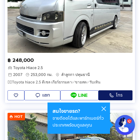
฿ 248,000
Toyota Hiace 2.5
2007
253,000 กม.
ลำลูกกา ปทุมธานี
👉🏻Toyota hiace 2.5 ดีเชล เกียร์ธรรมดา✅ขายสด✅รับเทิน
แชท
โทร
LINE
สนใจขายรถ?
HOT
ขายดีออโต้และพาร์ทเนอร์ทั่ว
ประเทศพร้อมดูแลคุณ