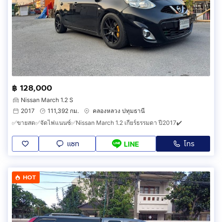
฿ 128,000
Nissan March 1.2 S
2017
111,392 กม.
คลองหลวง ปทุมธานี
✅ขายสด✅จัดไฟแนนซ์✅Nissan March 1.2 เกียร์ธรรมดา ปี2017✔️
แชท
โทร
LINE
HOT