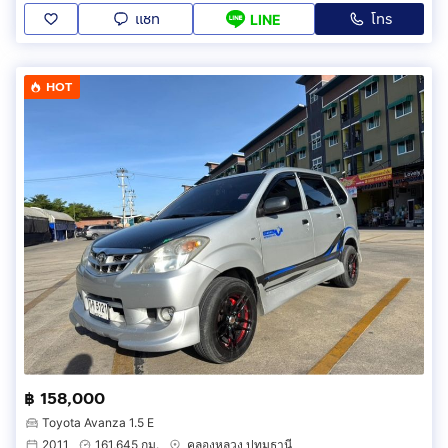
แชท
โทร
LINE
HOT
฿ 158,000
Toyota Avanza 1.5 E
2011
161,645 กม.
คลองหลวง ปทุมธานี