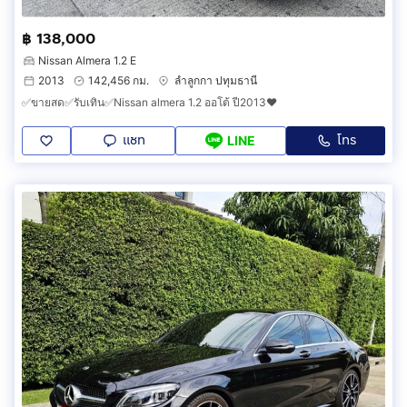
฿ 138,000
Nissan Almera 1.2 E
2013
142,456 กม.
ลำลูกกา ปทุมธานี
✅ขายสด✅รับเทิน✅Nissan almera 1.2 ออโต้ ปี2013❤️
แชท
โทร
LINE