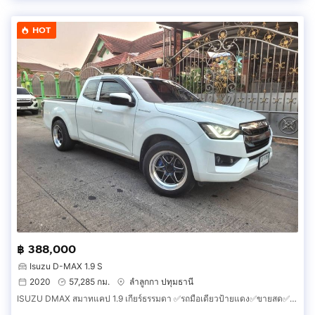
HOT
฿ 388,000
Isuzu D-MAX 1.9 S
2020
57,285 กม.
ลำลูกกา ปทุมธานี
ISUZU DMAX สมาทแคป 1.9 เกียร์ธรรมดา ✅รถมือเดียวป้ายแดง✅ขายสด✅จัดไฟแนนซ์✅รับเทิน✅