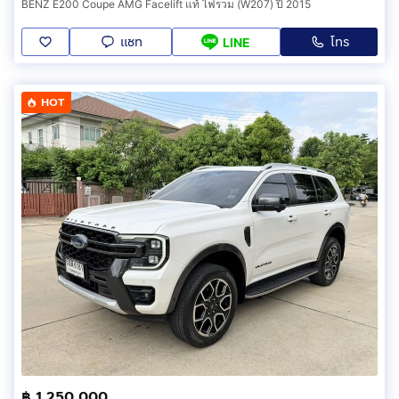
BENZ E200 Coupe AMG Facelift แท้ ไฟรวม (W207) ปี 2015
แชท
โทร
LINE
HOT
฿ 1,250,000