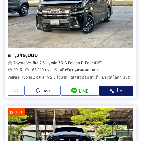
฿ 1,249,000
Toyota Vellfire 2.5 Hybrid ZR G Edition E-Four 4WD
2015
165,210 กม.
ตลิ่งชัน กรุงเทพมหานคร
Vellfire Hybrid ZR แท้ 15 2.5 ไฮบริด มือเดียว ออฟชั่นเต็ม ประวัติโตต้า แบตไฮบริดเพิ่งเปลี่ยน มีวารันตีถึง 25 กพ 69 ฟิล์ม พรม ฯ ทุกอย่างครบ
แชท
โทร
LINE
HOT