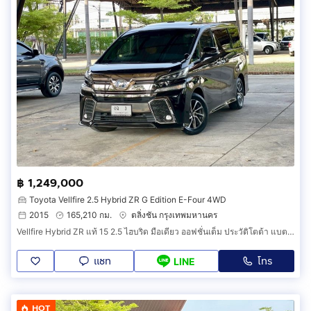
฿ 1,249,000
Toyota Vellfire 2.5 Hybrid ZR G Edition E-Four 4WD
2015
165,210 กม.
ตลิ่งชัน กรุงเทพมหานคร
Vellfire Hybrid ZR แท้ 15 2.5 ไฮบริด มือเดียว ออฟชั่นเต็ม ประวัติโตต้า แบตไฮบริดเพิ่งเปลี่ยน มีวารันตีถึง 25 กพ 69 ฟิล์ม พรม ฯ ทุกอย่างครบ
แชท
โทร
LINE
HOT