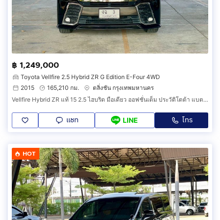
฿ 1,249,000
Toyota Vellfire 2.5 Hybrid ZR G Edition E-Four 4WD
2015
165,210 กม.
ตลิ่งชัน กรุงเทพมหานคร
Vellfire Hybrid ZR แท้ 15 2.5 ไฮบริด มือเดียว ออฟชั่นเต็ม ประวัติโตต้า แบตไฮบริดเพิ่งเปลี่ยน มีวารันตีถึง 25 กพ 69 ฟิล์ม พรม ฯ ทุกอย่างครบ
แชท
โทร
LINE
HOT