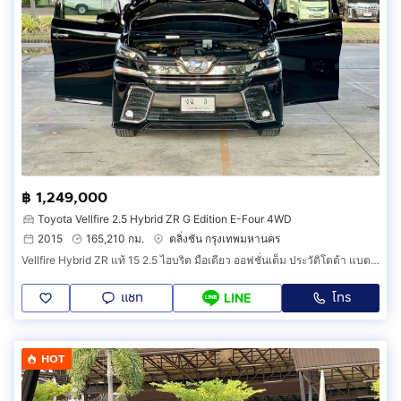
฿ 1,249,000
Toyota Vellfire 2.5 Hybrid ZR G Edition E-Four 4WD
2015
165,210 กม.
ตลิ่งชัน กรุงเทพมหานคร
Vellfire Hybrid ZR แท้ 15 2.5 ไฮบริด มือเดียว ออฟชั่นเต็ม ประวัติโตต้า แบตไฮบริดเพิ่งเปลี่ยน มีวารันตีถึง 25 กพ 69 ฟิล์ม พรม ฯ ทุกอย่างครบ
แชท
โทร
LINE
HOT