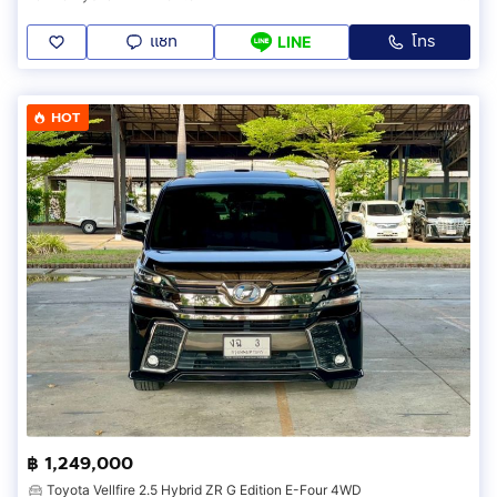
แชท
โทร
LINE
HOT
฿ 1,249,000
Toyota Vellfire 2.5 Hybrid ZR G Edition E-Four 4WD