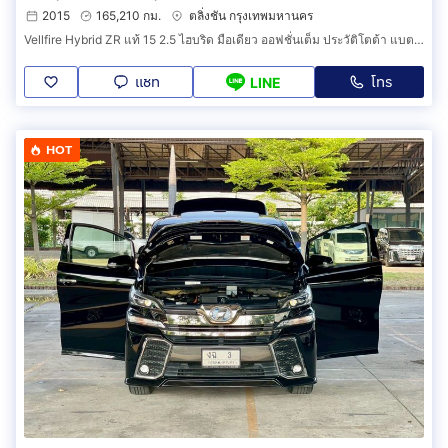
2015
165,210 กม.
ตลิ่งชัน กรุงเทพมหานคร
Vellfire Hybrid ZR แท้ 15 2.5 ไฮบริด มือเดียว ออฟชั่นเต็ม ประวัติโตต้า แบตไฮบริดเพิ่งเปลี่ยน มีวารันตีถึง 25 กพ 69 ฟิล์ม พรม ฯ ทุกอย่างครบ
แชท
โทร
LINE
HOT