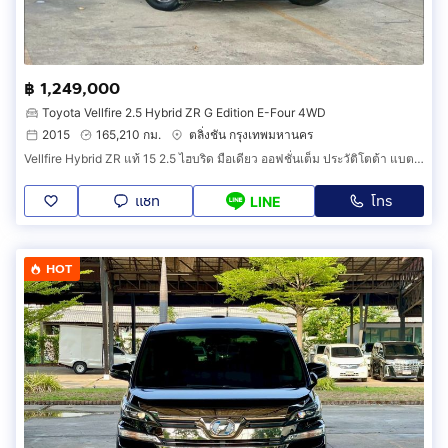
฿ 1,249,000
Toyota Vellfire 2.5 Hybrid ZR G Edition E-Four 4WD
2015
165,210 กม.
ตลิ่งชัน กรุงเทพมหานคร
Vellfire Hybrid ZR แท้ 15 2.5 ไฮบริด มือเดียว ออฟชั่นเต็ม ประวัติโตต้า แบตไฮบริดเพิ่งเปลี่ยน มีวารันตีถึง 25 กพ 69 ฟิล์ม พรม ฯ ทุกอย่างครบ
แชท
โทร
LINE
HOT