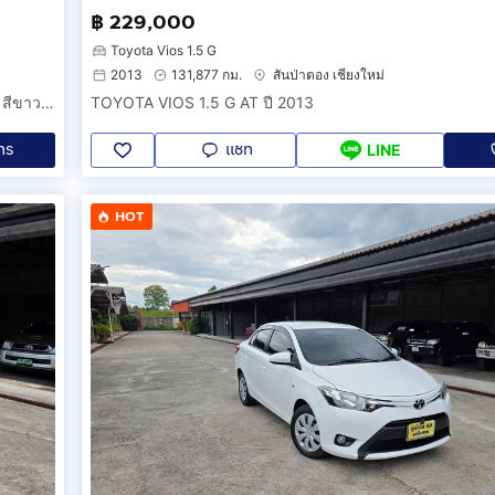
฿ 229,000
Toyota Vios 1.5 G
2013
131,877 กม.
สันป่าตอง เชียงใหม่
ฟรีดาวน์ HONDA HRV 1.5 HEV รุ่นRS รุ่นใหม่ล่าสุด SUNROOP สีขาว ปี2567(จดทะเบียน2024) รถสวย วิ่งเพียง 40,000 กม เจ้าเดียวออกป้ายแดงศูนย์ฮอนด้า.
TOYOTA VIOS 1.5 G AT ปี 2013
ทร
แชท
LINE
HOT