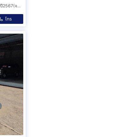
ฟรีดาวน์ HONDA HRV 1.5 eHEV รุ่นEL วิ่งเพียง 30,000 กม.ปี2567(จดทะเบียน 2024) รถมือเดียวป้ายแดงออกศูนย์ฮอนด้า รถสวยสีขาว.
โทร