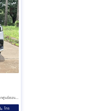
ฟรีดาวน์ HONDA CIVIC 2.0 eHEV RS ตัวท๊อปสุด มือเดียวออกศูนย์ฮอนด้า วิ่งน้อยมากเพียง 13,000 กม.สีขาว ปี2566(2023) สวยมากเหมือนรถใหม่.
โทร