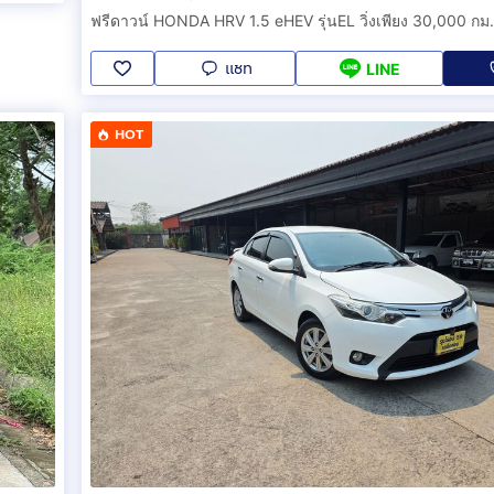
แชท
LINE
HOT