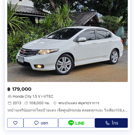
฿ 179,000
Honda City 1.5 V i-VTEC
2013
108,000 กม.
พระประแดง สมุทรปราการ
รถบ้านเทริน์ออกรถใหม่ป้ายแดง เช็คศูนย์Honda ตลอดทุกระยะ วิ่งเพียง108,xxxkm วิ่งประหยัดเพียงกิโลเมตรละ 1.20 ถึง1.50 กับแก๊ส LPG ที่เพิ่งติด
แชท
โทร
LINE