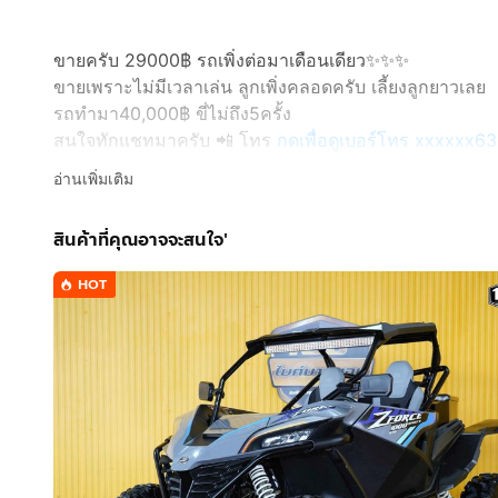
ขายครับ 29000฿ รถเพิ่งต่อมาเดือนเดียว✨✨✨
ขายเพราะไม่มีเวลาเล่น ลูกเพิ่งคลอดครับ เลี้ยงลูกยาวเลย
รถทำมา40,000฿ ขี่ไม่ถึง5ครั้ง
สนใจทักแชทมาครับ 📲 โทร
กดเพื่อดูเบอร์โทร xxxxxx63
#รถอยู่บางบัวทอง #นนทบุรี
อ่านเพิ่มเติม
สินค้าที่คุณอาจจะสนใจ'
HOT