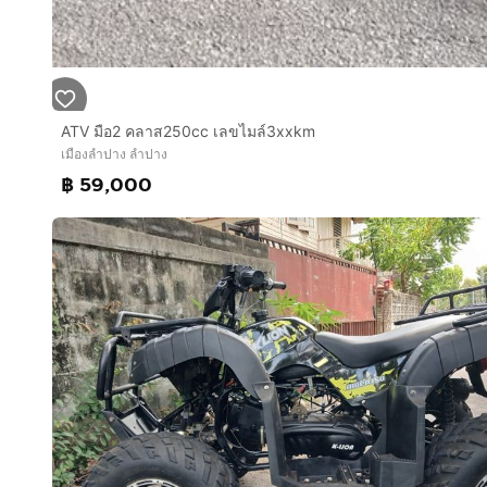
ATV มือ2 คลาส250cc เลขไมล์3xxkm
เมืองลำปาง ลำปาง
฿ 59,000