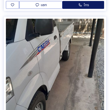
แชท
โทร