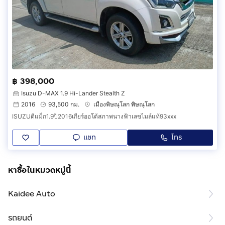
฿ 398,000
Isuzu D-MAX 1.9 Hi-Lander Stealth Z
2016
93,500 กม.
เมืองพิษณุโลก พิษณุโลก
ISUZUดีแม็ก1.9ปี2016เกียร์ออโต้สภาพนางฟ้าเลขไมล์แท้93xxx
แชท
โทร
หาซื้อในหมวดหมู่นี้
Kaidee Auto
รถยนต์