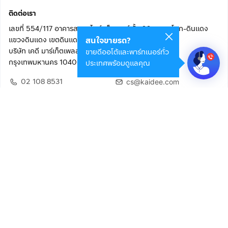
ติดต่อเรา
เลขที่ 554/117 อาคารสกายไนน์ เซ็นเตอร์ ชั้น 22 ถนนอโศก-ดินแดง
แขวงดินแดง เขตดินแดง
สนใจขายรถ?
บริษัท เคดี มาร์เก็ตเพลส จำกัด (สำนักงานใหญ่)
ขายดีออโต้และพาร์ทเนอร์ทั่ว
กรุงเทพมหานคร 10400
ประเทศพร้อมดูแลคุณ
02 108 8531
cs@kaidee.com
ติดตามเรา
เพื่อประสบการณ์ใช้งานที่ดีขึ้น
© 2568 บริษัท เคดี มาร์เก็ตเพลส จำกัด