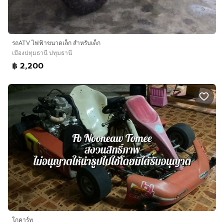
รถATV ไฟฟ้าขนาดเล็ก สำหรับเด็ก
เมืองปทุมธานี ปทุมธานี
฿ 2,200
โกคาร์ท