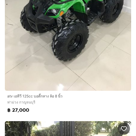
atv เอทีวี 125cc บอดี้กลาง ล้อ 8 นิ้ว
ท่าม่วง กาญจนบุรี
฿ 27,000