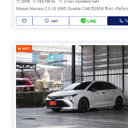
2008
244,159 กม.
บางนา กรุงเทพมหานคร
แชท
โ
LINE
HOT