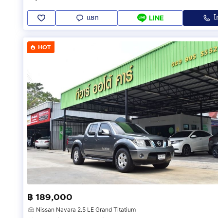
แชท
โ
LINE
HOT
฿ 189,000
Nissan Navara 2.5 LE Grand Titatium