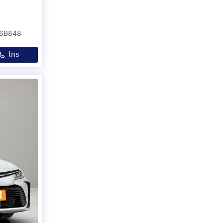
 6B848
โทร