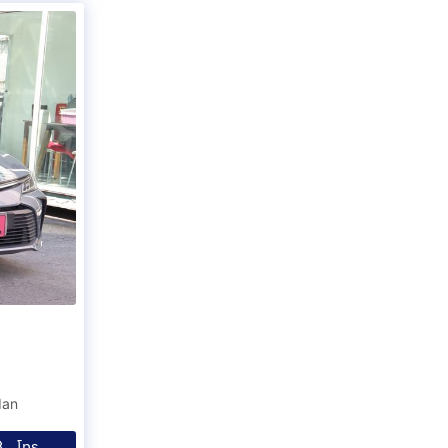
dan
โทร