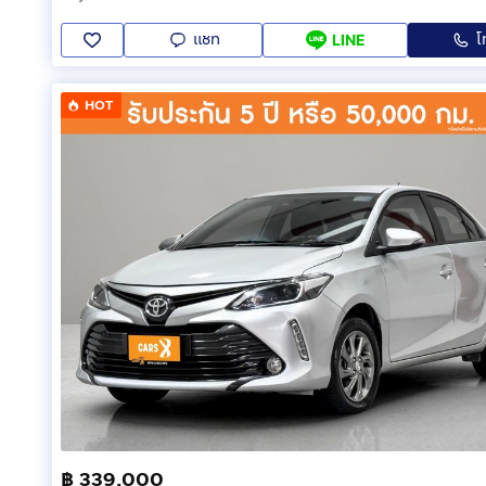
แชท
โ
LINE
HOT
฿ 339,000