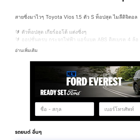
สายซิ่งมาไวๆ Toyota Vios 1.5 ตัว S ท็อปสุด ไมลืดิจิตอล
🔰 ตัวท็อปสุด เกียร์ออโต้ แต่งซิ่งๆ
🔰 ออปชั่นครบ กระจกไฟฟ้า แอร์แบค ABS ดิสเบรค 4 ล้อ
🔰 เรือนไมล์ดิจิตอล ตัวท็อป
อ่านเพิ่มเติม
🔰 ฟิล์มชาเขียวพิมพ์นิยมสายซิ่ง
🔰 ดิฟฟี่ 5 ตัว วัดค่าได้จริง + วัดรอบใหญ่ 1 ตัว
🔰 ค้ำ K โหลดหน้าหลัง 1.5 นิ้ว
🔰 แม็ก Yusta ขอบ 15" ไร้รอย ยางดอกแน่นๆ
🔰 สีน้ำเงินเดิมคลีนๆ ปลายท่อ Nitto ไส้เกลียวลั่นๆ
ราคาคุ้มๆ 160,000 สนใจโทร
กดเพื่อดูเบอร์โทร xxxxxx
รถยนต์ อื่นๆ