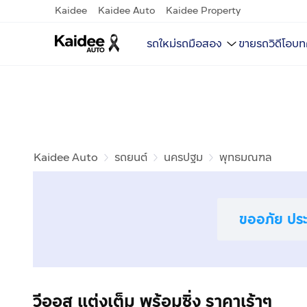
Kaidee
Kaidee Auto
Kaidee Property
รถใหม่
รถมือสอง
ขายรถ
วิดีโอ
บท
Kaidee Auto
รถยนต์
นครปฐม
พุทธมณฑล
ขออภัย ประก
วีออส แต่งเต็ม พร้อมซิ่ง ราคาเร้าๆ