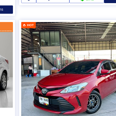
ทร
HOT