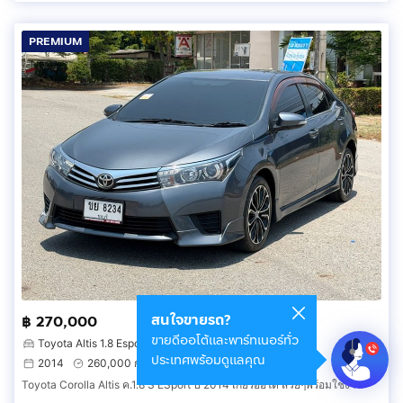
PREMIUM
สนใจขายรถ?
฿ 270,000
ขายดีออโต้และพาร์ทเนอร์ทั่ว
Toyota Altis 1.8 Esport
ประเทศพร้อมดูแลคุณ
2014
260,000 กม.
เมืองชลบุรี ชลบุรี
Toyota Corolla Altis ค.1.8 S ESport ปี 2014 เกียร์ออโต้ สวยๆพร้อมใช้งาน