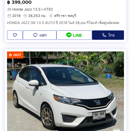
฿ 399,000
Honda Jazz 1.5 S i-VTEC
2018
38,353 กม.
ศรีราชา ชลบุรี
HONDA JAZZ GK 1.5 S AUTO ปี 2018 ไมล์ 38,xxx กิโลแท้ เช็คศูนย์ตลอด
แชท
โทร
LINE
HOT