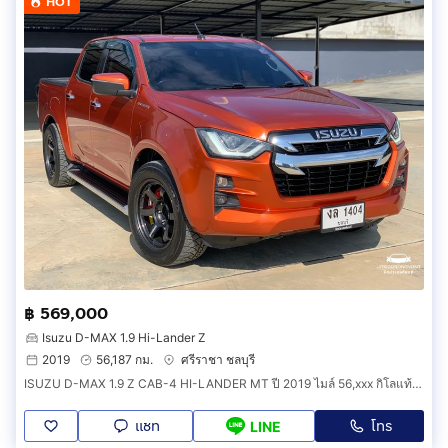
HOT
฿ 569,000
Isuzu D-MAX 1.9 Hi-Lander Z
2019
56,187 กม.
ศรีราชา ชลบุรี
ISUZU D-MAX 1.9 Z CAB-4 HI-LANDER MT ปี 2019 ไมล์ 56,xxx กิโลแท้ มือเดียวป้ายแดง เช็คศูนย์ตลอด
แชท
โทร
LINE