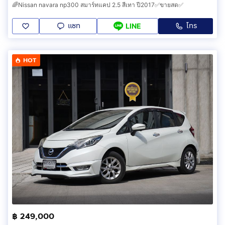
🌈Nissan navara np300 สมาร์ทแคป 2.5 สีเทา ปี2017✅ขายสด✅
แชท
โทร
LINE
HOT
฿ 249,000