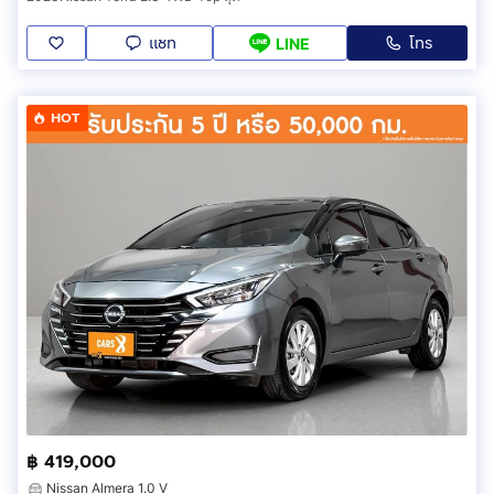
แชท
โทร
LINE
HOT
฿ 419,000
Nissan Almera 1.0 V