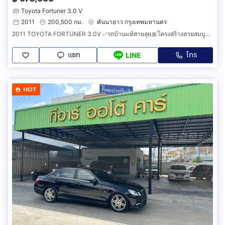
Toyota Fortuner 3.0 V
2011
200,500 กม.
คันนายาว กรุงเทพมหานคร
2011 TOYOTA FORTUNER 3.0V ✅รถบ้านแท้สายลุย🎀โครงสร้างสวยสมบูรณ์แบบ 🌈ลายไม้เงาแว๊ป😁แอร์หนาวบอกเลย
แชท
โทร
LINE
HOT