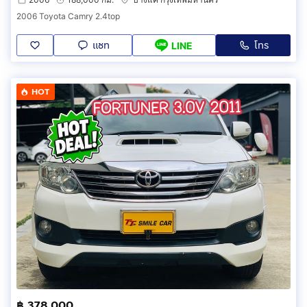
2006 Toyota Camry 2.4top
แชท
โทร
LINE
HOT
฿ 378,000