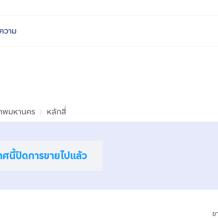
ความ
เทพมหานคร
หลักสี่
าศนี้ปิดการขายไปแล้ว
ข