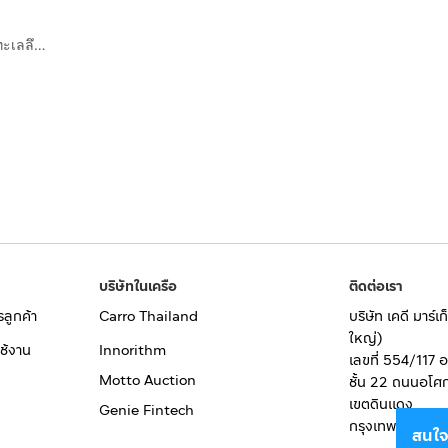
ขาย รับประทาน￼￼ ด่วน￼ ช่วงนี้มันร้อนนน เรือ ยอชร์ตกปลา ทะเลลึก สำหรับสายโหด￼￼ Pro-Line 32.6 ft Walkaround เรือ อเมริกา￼ ใครชอบความแรง
บริษัทในเครือ
ติดต่อเรา
รลูกค้า
Carro Thailand
บริษัท เคดี มาร์
ใหญ่)
ช้งาน
Innorithm
เลขที่ 554/117 
Motto Auction
ชั้น 22 ถนนอโศ
เขตดินแดง
Genie Fintech
กรุงเทพมหานคร
สนใจ