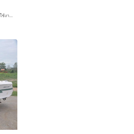
[ขาย] เครื่องเรือ YAMAHA F80BET (4 จังหวะ/หัวฉีด) สภาพสวย ใช้งานน้อยมาก