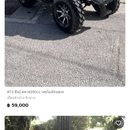
ATV มือ2 คลาส250cc เลขไมล์3xxkm
เมืองลำปาง ลำปาง
฿ 59,000