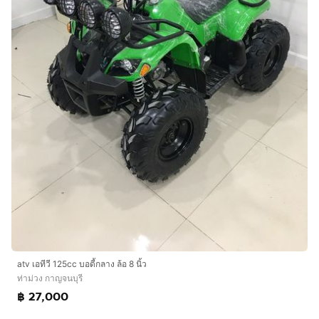
atv เอทีวี 125cc บอดี้กลาง ล้อ 8 นิ้ว
ท่าม่วง กาญจนบุรี
฿ 27,000