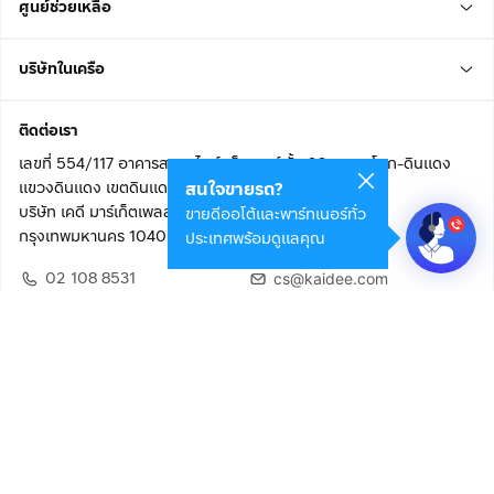
ศูนย์ช่วยเหลือ
บริษัทในเครือ
ติดต่อเรา
เลขที่ 554/117 อาคารสกายไนน์ เซ็นเตอร์ ชั้น 22 ถนนอโศก-ดินแดง
แขวงดินแดง เขตดินแดง
สนใจขายรถ?
บริษัท เคดี มาร์เก็ตเพลส จำกัด (สำนักงานใหญ่)
ขายดีออโต้และพาร์ทเนอร์ทั่ว
กรุงเทพมหานคร 10400
ประเทศพร้อมดูแลคุณ
02 108 8531
cs@kaidee.com
ติดตามเรา
เพื่อประสบการณ์ใช้งานที่ดีขึ้น