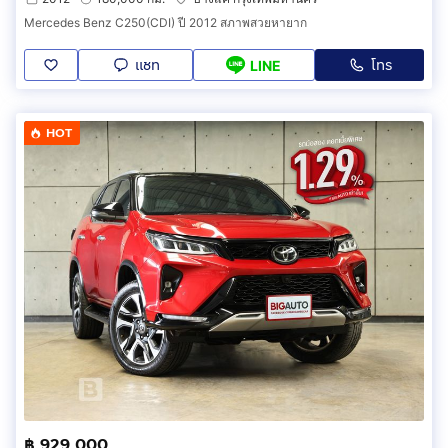
Mercedes Benz C250(CDI) ปี 2012 สภาพสวยหายาก
แชท
โทร
LINE
HOT
฿ 929,000