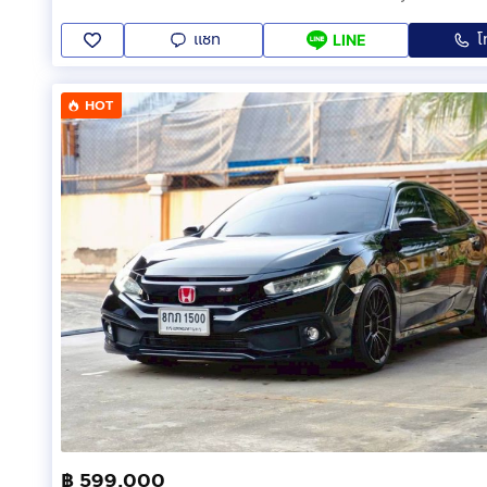
แชท
โ
LINE
HOT
฿ 599,000