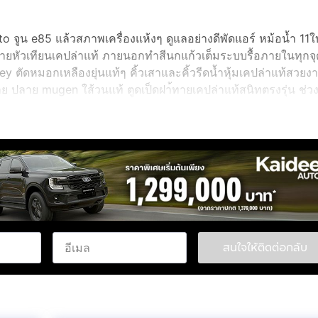
 จูน e85 แล้วสภาพเครื่องแห้งๆ ดูแลอย่างดีพัดแอร์ หม้อน้ำ 11ใ
ายหัวเทียนเคปล่าแท้ ภายนอกทำสีนกแก้วเต็มระบบรื้อภายในทุกจุด
 ตัดหมอกเหลืองยุ่นแท้ๆ คิ้วเสาและคิ้วรีดน้ำหุ้มเคปล่าแท้สว
าย ปลาย mugen ใส้วนแท้ ตูดเป็ดฝา้ทายเคปล่าแท้สนิทตรงรุ่น ช่วง
ง HERO R111195/55/15 เบิกมีนา 62 ใช้ยาวๆ เบรคหน้า dc2R ชุด
 ภายใน เบาะคู่หน้า SR3+รางdc2แท้ แผงข้า SIRดำแดง กรอบแอร์ t
งดีลำโพงนอกอย่างดีไม่ใช่กระดาษทุกตัว แป้นเบรคคันเร่ง mugen แ
้องคันนี้ เจ้าของขายเอง ต่อหนักผ่านก่อนนะคับ ทำเองมีเกินราคา
 ดูรถพระรามสองหรือมหาชัย
สนใจให้ติดต่อกลับ