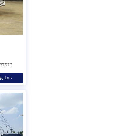
 B7672
โทร