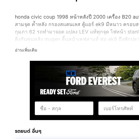
honda civic coup 1998 หน้าหลังปี 2000 เครื่อง B20 auto
สามจุด ค้ำหลัง กรองสแตนเลส ตู้แอร์ ek9 มีหนาว ครอบส
กุมภา 62 รถทำมาจอด แปลง LEV แท้ทุกจุด ไฟหน้า stanley
ติ่งกันชนหลัง mugen ลิ้นหน้าเคฟล่าแท้ ท่อ ek9 ถึงพักปล
gab ss เบิกใหม่ OAK CLUB Thailand ล้อ p1 15/35/7ยา
อ่านเพิ่มเติม
อลู ช่วงล่างเปลี่ยนบูทใหม่ทุกตัวปลายปี 61 แน่นๆหนึบๆ
momo แท้ ไมล์ ออเทรียร์ พื้นกรอบลายเคปล่า เครื่องเสีย
นอก เล็กๆน้อยสอบถามเพิ่มเติมได้ เน้นขับสบายแรงเหลือๆต
ทุกอย่างแจ้งลงเล่มหมดแล้วพร้อมโอนได้ทุกขนส่งทั่วไทย
รถยนต์ อื่นๆ