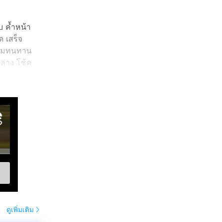
บ ค้ำหน้า
 เสร็จ
ยงามทนทาน
ล่าง โช้ค
ปีกนกหลัง
ype R พวง
ท้ พรมชิ้น
นี้แน่นอน
ดูเพิ่มเติม