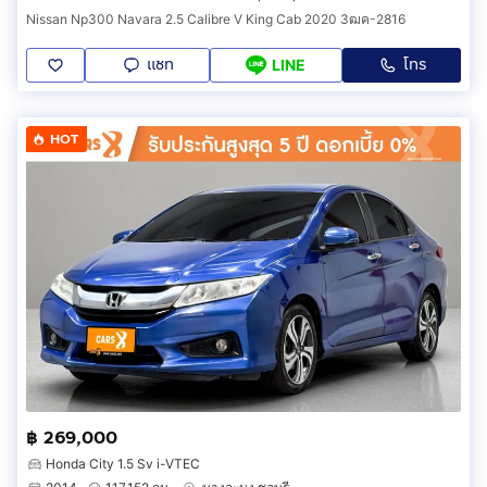
Nissan Np300 Navara 2.5 Calibre V King Cab 2020 3ฒค-2816
แชท
โทร
LINE
HOT
฿ 269,000
Honda City 1.5 Sv i-VTEC