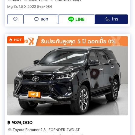
Mg Zs 1.5 X 2022 5ขอ-984
แชท
โทร
LINE
HOT
฿ 939,000
Toyota Fortuner 2.8 LEGENDER 2WD AT