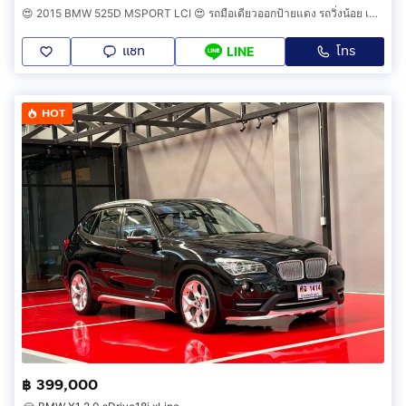
😍 2015 BMW 525D MSPORT LCI 😍 รถมือเดียวออกป้ายแดง รถวิ่งน้อย เข้าศูนย์ทุกระยะ รถไม่เคยมีอุบัติเหตุครับ
แชท
โทร
LINE
HOT
฿ 399,000