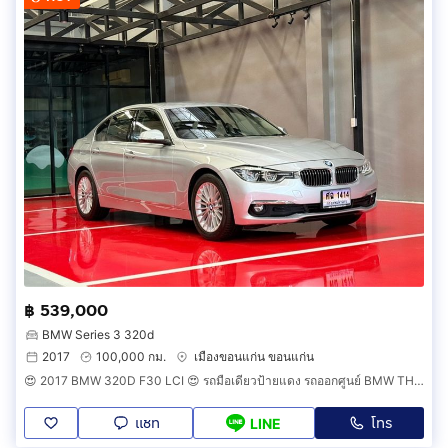
฿ 539,000
BMW Series 3 320d
2017
100,000 กม.
เมืองขอนแก่น ขอนแก่น
😍 2017 BMW 320D F30 LCI 😍 รถมือเดียวป้ายแดง รถออกศูนย์ BMW THAILAND รถวิ่งน้อย เข้าศูนย์ทุกระยะ รถไม่เคยมีอุบัติเหตุครับ
แชท
โทร
LINE