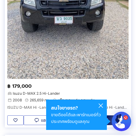
฿ 179,000
Isuzu D-MAX 2.5 Hi-Lander
2008
265,659 กม.
เมืองขอนแก่น ขอนแก่น
สนใจขายรถ?
ISUZU D-MAX Hi -Lander โกลซีรี่ 2.5 ดีเซล เกียร์ธรรมดา ตัวสูง Hi -Lander ปี 2551
ขายดีออโต้และพาร์ทเนอร์ทั่ว
แชท
โทร
LINE
ประเทศพร้อมดูแลคุณ