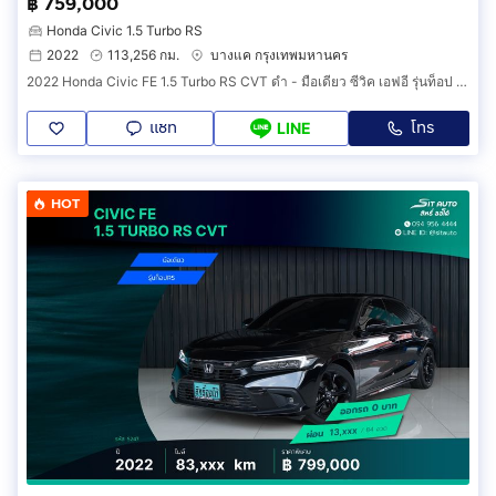
฿ 759,000
Honda Civic 1.5 Turbo RS
2022
113,256 กม.
บางแค กรุงเทพมหานคร
2022 Honda Civic FE 1.5 Turbo RS CVT ดำ - มือเดียว ซีวิค เอฟอี รุ่นท็อป อาร์เอส พึ่งเช็คระยะ ประวัติครบ รถบ้านเจ้าของขายเอง ฟรีดาวน์
แชท
โทร
LINE
HOT