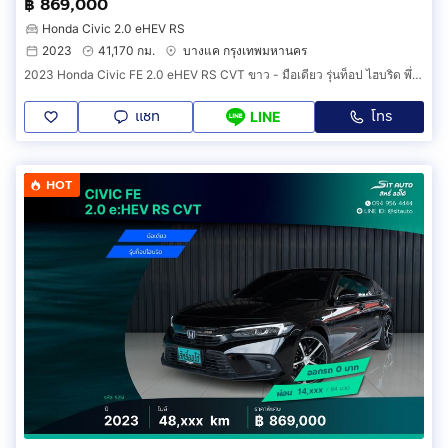
฿ 869,000
Honda Civic 2.0 eHEV RS
2023
41,170 กม.
บางแค กรุงเทพมหานคร
2023 Honda Civic FE 2.0 eHEV RS CVT ขาว - มือเดียว รุ่นท็อป ไฮบริด พึ่งเช็คระยะ ประวัติครบ รถบ้าน เจ้าของขายเอง ฟรีดาวน์
แชท
โทร
LINE
HOT