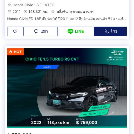
Honda Civic 1.8 E i-VTEC
2011
148,321 กม.
ตลิ่งชัน กรุงเทพมหานคร
Honda Civic FD 1.8E เกียร์ออโต้ ปี2011 จด12 สีบร์อนเงิน ฮอนด้า ซีวิค รถเก๋ง รถสวยสภาพนางฟ้า
แชท
โทร
LINE
HOT