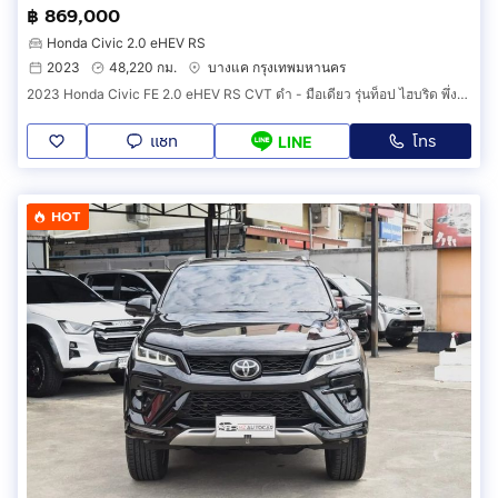
฿ 869,000
Honda Civic 2.0 eHEV RS
2023
48,220 กม.
บางแค กรุงเทพมหานคร
2023 Honda Civic FE 2.0 eHEV RS CVT ดำ - มือเดียว รุ่นท็อป ไฮบริด พึ่งเช็คระยะ ประวัติครบ รถบ้าน เจ้าของขายเอง ฟรีดาวน์
แชท
โทร
LINE
HOT