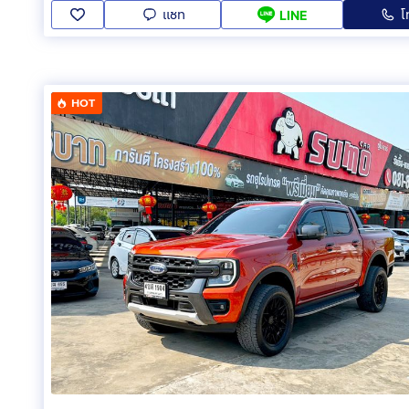
แชท
โ
LINE
HOT