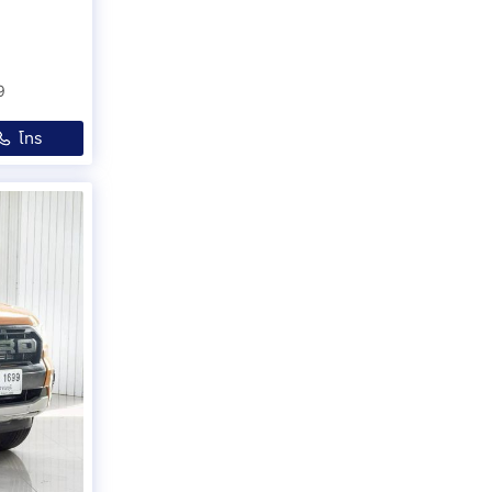
9
โทร