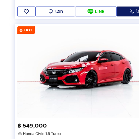
แชท
โ
LINE
HOT
฿ 549,000
Honda Civic 1.5 Turbo