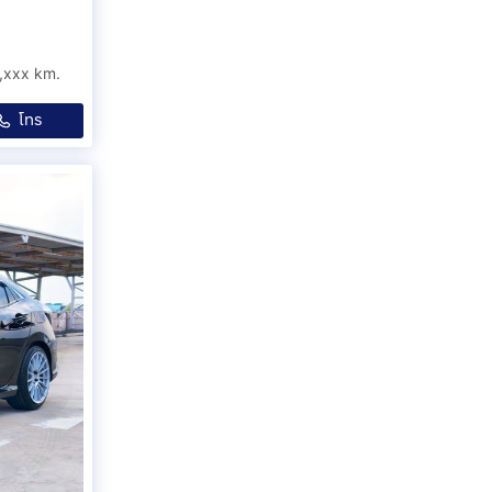
,xxx km.
โทร