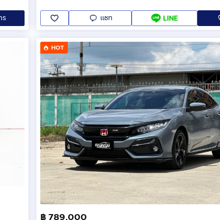
ทร
แชท
LINE
HOT
฿ 789,000