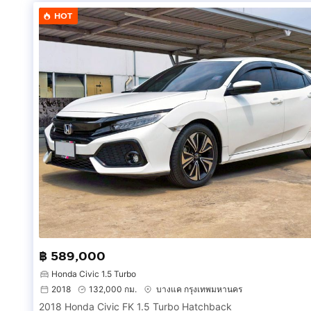
- ท่อprodrager full titanium เดินตั้งแต่ต้น 35000
HOT
ของเดิมมีให้หมดทุกอย่างครับ
ขาย 1.129m ไม่รวมป้ายทะเบียน สลับออกครับ
สนใจติดต่อ
กดเพื่อดูเบอร์โทร xxxxxx798
คุณจัส
Line : Juster9
฿ 589,000
Honda Civic 1.5 Turbo
2018
132,000 กม.
บางแค กรุงเทพมหานคร
2018 Honda Civic FK 1.5 Turbo Hatchback