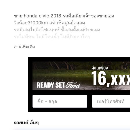
ขาย honda civic 2018 รถมือเดียวเจ้าของขายเอง
วิ่งน้อย31000km แท้ เช็คศูนย์ตลอด
รถมีเล่มไม่ติดไฟแนนซ์ ซื้อสดตั้งแต่ป้ายแดง
รถไม่มีชน ไม่มีโดนน้ำ ไม่มีปัญหาใดๆ
ประกันชั้น1 วิริยะเบี้ยห้างยังเหลือถึงธันวา63
อ่านเพิ่มเติม
เคลือบแก้ว wash united ยังเหลือwarranty อีกนาน
ล้างเคลือบสีประจำ รถสะอาด เนียบทุกจุด
ของแต่งเบิกใหม่ทุกชิ้น
- ล้อ enkei rs05rr ออฟ9.5 60000
- ยาง ยาง michelin pilot sport 4 24000 ยางใหม่ปี18
- โช็ค buddy club sport spec 40000
- อัพเกรดเครื่องกล่องจูน born to race 30000
- อินเตอร์ injen 32000
- กรองอากาศ omd 10000
- ท่ออินเตอร์ born to race 8000
- กระจกข้างคาร์บอน 3500
รถยนต์ อื่นๆ
- ดิฟฟิวเซอร์หลังแท้ 12000