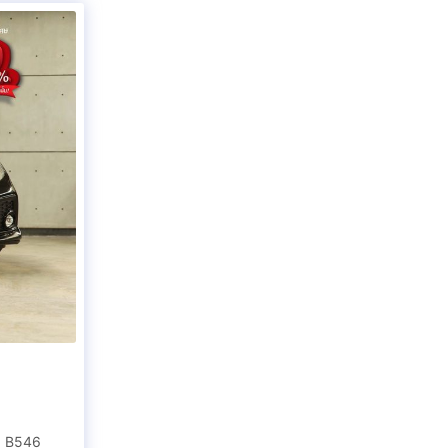
) B546