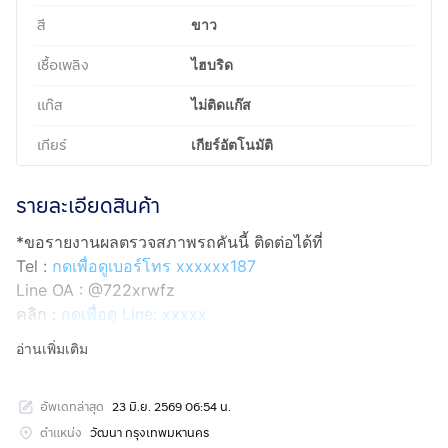
สี
ขาว
เชื้อเพลิง
ไฮบริด
แก๊ส
ไม่ติดแก๊ส
เกียร์
เกียร์อัตโนมัติ
รายละเอียดสินค้า
*ขอรายงานผลตรวจสภาพรถคันนี้ ติดต่อได้ที่
Tel :
กดเพื่อดูเบอร์โทร xxxxxx187
Line OA : @722xrwfz
คลิก :
กดเพื่อดู Line: xxxxx
อ่านเพิ่มเติม
2022 Toyota Corolla Cross 1.8 Hybrid Smart
อัพเดทล่าสุด
23 มิ.ย. 2569 06:54 น.
ทะเบียน 2ขฬ 4079 กทม.
สีขาว
ตำแหน่ง
วัฒนา กรุงเทพมหานคร