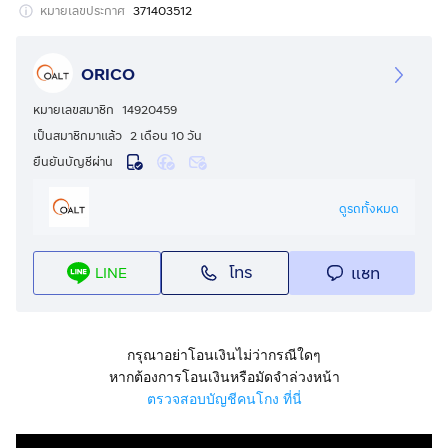
เกียร์ AT
หมายเลขประกาศ
371403512
เลขไมล์ 142509
ราคา 639000
ORICO
*เงื่อนไขเป็นไปตามที่บริษัทและสถาบันการเงินกำหนด
หมายเลขสมาชิก
14920459
สอบถามเพิ่มเติม ☎
เป็นสมาชิกมาแล้ว
2 เดือน 10 วัน
Tel :
กดเพื่อดูเบอร์โทร xxxxxx187
ยืนยันบัญชีผ่าน
Line OA : @722xrwfz
คลิก :
กดเพื่อดู Line: xxxxx
ดูรถทั้งหมด
โทร
แชท
LINE
กรุณาอย่าโอนเงินไม่ว่ากรณีใดๆ
หากต้องการโอนเงินหรือมัดจำล่วงหน้า
ตรวจสอบบัญชีคนโกง ที่นี่