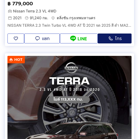
฿ 779,000
Nissan Terra 2.3 VL 4WD
2021
91,240 กม.
ตลิ่งชัน กรุงเทพมหานคร
NISSAN TERRA 2.3 Twin Turbo VL 4WD AT ปี 2021 จด 2025 สี ดำ MA260508
แชท
โทร
LINE
HOT