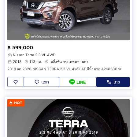
฿ 599,000
Nissan Terra 2.3 VL 4WD
2018
113 กม.
ตลิ่งชัน กรุงเทพมหานคร
2018 จด 2020 NISSAN TERRA 2.3 VL 4WD AT สีน้ำตาล A260630Nu
แชท
โทร
LINE
HOT