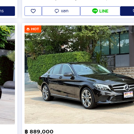
ทร
แชท
LINE
HOT
฿ 889,000