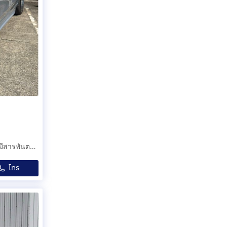
Benz C350e AMG W206 ปี 23 รถวิ่ง 4 หมื่นโล ไม่เคยทำสี มีสารพันตรีศูนย์ถึงปี 26
โทร