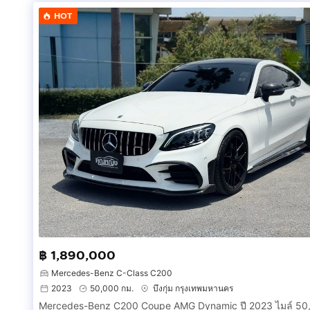
☑️ดอกเบี้ยเริ่มต้น 2,59%
HOT
☑️รถทุกคันผ่านการตรวจสอบ จาก 2 สถาบัน มีใบรับรอง
☑️ราคาปกติ 1,650,000ลดเหลือ 1,590,000.-
☎️
กดเพื่อดูเบอร์โทร xxxxxx565
คุณ หมู
🆔 Line : MOO-NUMBERONE Add Line: https://bit.ly/
💻 Facebook Fanpage :NUMBER ONE AUTO
📍 ดอกเบี้ยเริ่มต้น 2.59%
฿ 1,890,000
Mercedes-Benz C-Class C200
2023
50,000 กม.
บึงกุ่ม กรุงเทพมหานคร