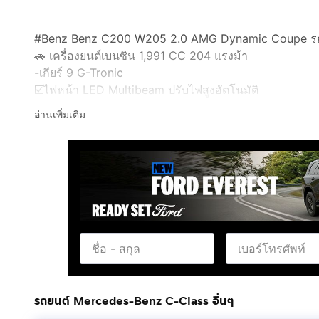
#Benz Benz C200 W205 2.0 AMG Dynamic Coupe รถปี 20
🚗 เครื่องยนต์เบนซิน 1,991 CC 204 แรงม้า
-เกียร์ 9 G-Tronic
☑️ไฟหน้า LED Multibeam ปรับไฟสูงอัตโนมัติ
☑️กระจังหน้าDiamand Grille
อ่านเพิ่มเติม
☑️หลังคาPanoramic Sunroof เปิด-ปิดไฟฟ้า
☑️ระบบช่วยจอดActive Parking Assist
☑️ฝาท้ายเปิด-ปิด ไฟฟ้า
☑️พวงมาลัย Multifunction Cruise Control
☑️ชุดมาตรวัด12.3 “Bluetooth USB / Navigatorมีระบบรอ
☑️ระบบแอร์ Auto “Dual Climate” แยกอิสระ
☑️เบาะหนังแท้แบบ สปอร์ตปรับไฟฟ้า+Memory 3 จุด
☑️ปุ่ม/ Push Start Engine
☑️กล้องมองหลังรอบคันขณะถอย
☑️ไฟภายใน Ambient Lighting 64 สี
☑️เครื่องเสียงรอบทิศทาง Burmester
รถยนต์ Mercedes-Benz C-Class อื่นๆ
☑️รถไม่เคยมีอุบัติเหตุ สีเดิม