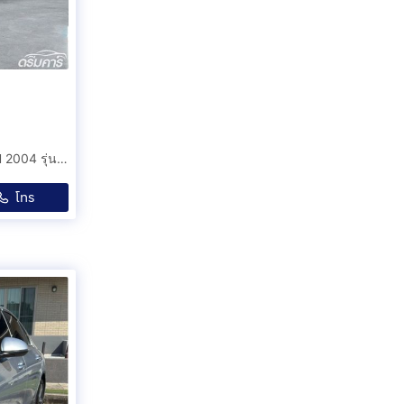
ขายรถมือสอง Mercedes-Benz C200 Kompressor W203 ปี 2004 รุ่นพิเศษ AMG Dynamic แท้จากศูนย์สภาพสะสม (ACC0)
โทร