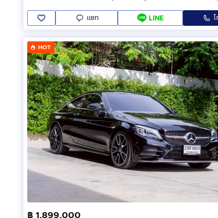
แชท
โ
LINE
HOT
฿ 1,899,000