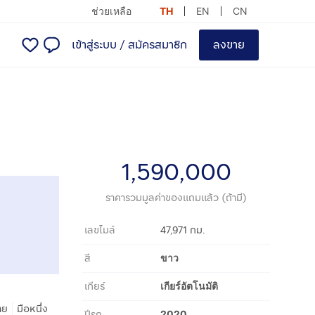
ช่วยเหลือ
TH
EN
CN
เข้าสู่ระบบ
/
สมัครสมาชิก
ลงขาย
1,590,000
ราคารวมมูลค่าของแถมแล้ว (ถ้ามี)
เลขไมล์
47,971 กม.
สี
ขาว
เกียร์
เกียร์อัตโนมัติ
|
าย
มือหนึ่ง
ปีรถ
2020