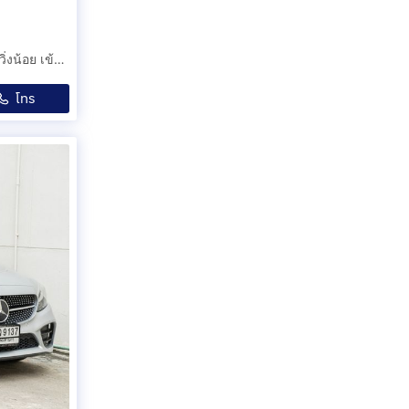
😍 2019 BENZ C220D W205 😍 รถมือเดียวออกป้ายแดง รถวิ่งน้อย เข้าศูนย์ทุกระยะ รถไม่เคยมีอุบัติเหตุครับ
โทร