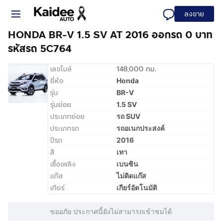
ลงขาย
HONDA BR-V 1.5 SV AT 2016 ออกรถ 0 บาท
รหัสรถ 5C764
เลขไมล์
148,000 กม.
ยี่ห้อ
Honda
รุ่น
BR-V
รุ่นย่อย
1.5 SV
ประเภทย่อย
รถ SUV
ประเภทรถ
รถอเนกประสงค์
ปีรถ
2016
สี
เทา
เชื้อเพลิง
เบนซิน
แก๊ส
ไม่ติดแก๊ส
เกียร์
เกียร์อัตโนมัติ
ขออภัย ประกาศนี้ยังไม่สามารถเข้าชมได้