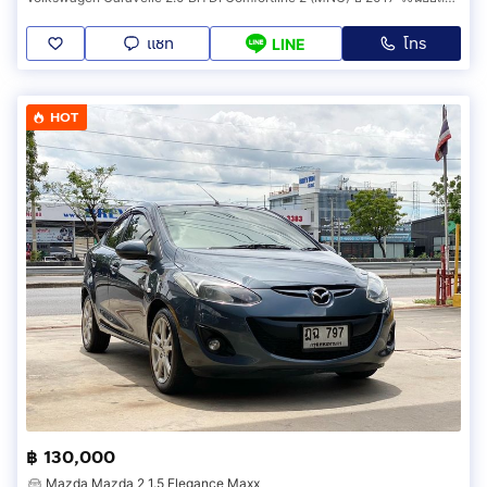
แชท
โทร
LINE
HOT
฿ 130,000
Mazda Mazda 2 1.5 Elegance Maxx