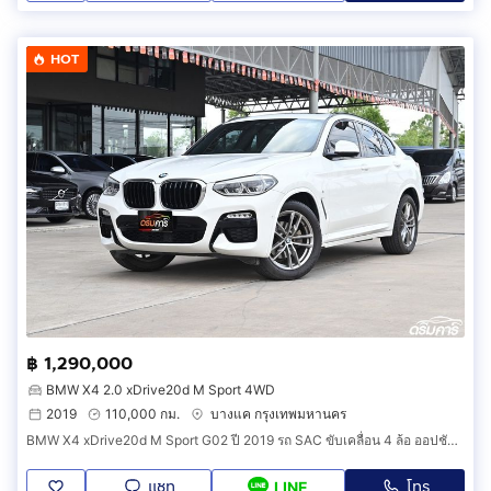
HOT
฿ 1,290,000
BMW X4 2.0 xDrive20d M Sport 4WD
2019
110,000 กม.
บางแค กรุงเทพมหานคร
BMW X4 xDrive20d M Sport G02 ปี 2019 รถ SAC ขับเคลื่อน 4 ล้อ ออปชันเต็ม หลังคาแก้ว ประหยัดจากป้ายแดง (รหัสสินค้า AEAE)
แชท
โทร
LINE