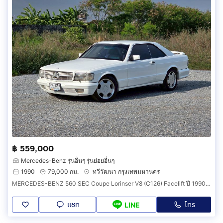
฿ 559,000
Mercedes-Benz รุ่นอื่นๆ รุ่นย่อยอื่นๆ
1990
79,000 กม.
ทวีวัฒนา กรุงเทพมหานคร
MERCEDES-BENZ 560 SEC Coupe Lorinser V8 (C126) Facelift ปี 1990 เบนซ์เซ็ก รถในฝันยุด 90 น่าสะสม
แชท
โทร
LINE