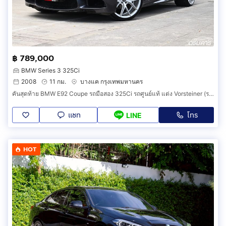
฿ 789,000
BMW Series 3 325Ci
2008
11 กม.
บางแค กรุงเทพมหานคร
คันสุดท้าย BMW E92 Coupe รถมือสอง 325Ci รถศูนย์แท้ แต่ง Vorsteiner (รหัส DD797)
แชท
โทร
LINE
HOT