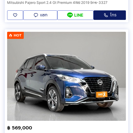
Mitsubishi Pajero Sport 2.4 Gt Premium 4Wd 2019 9กช-3327
แชท
โทร
LINE
HOT
฿ 569,000