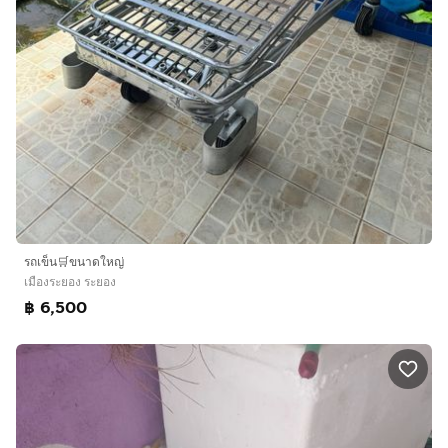
รถเข็น🛒ขนาดใหญ่
เมืองระยอง ระยอง
฿ 6,500