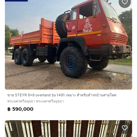
ขาย STEYR 6x6 overland รุ่น 1491 เหมาะ สำหรับทำรถบ้านสายโหด
พระนครศรีอยุธยา พระนครศรีอยุธยา
฿ 590,000