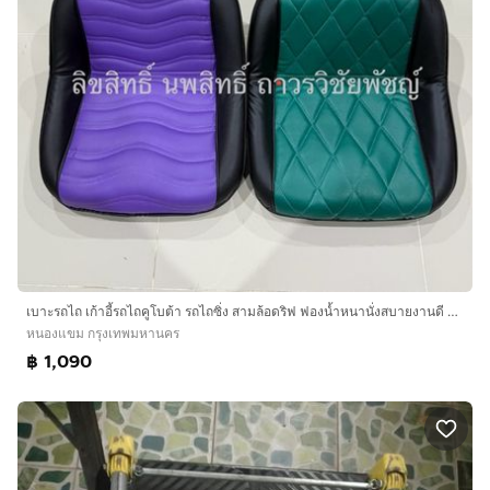
เบาะรถไถ เก้าอี้รถไถคูโบต้า รถไถซิ่ง สามล้อดริฟ ฟองน้ำหนานั่งสบายงานดี รุ่น L3408-L3608-L4508-L4708
หนองแขม กรุงเทพมหานคร
฿ 1,090