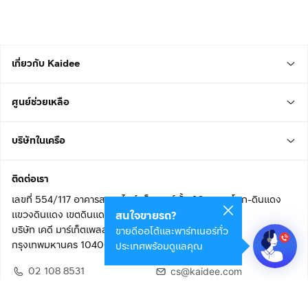
เกี่ยวกับ Kaidee
ศูนย์ช่วยเหลือ
บริษัทในเครือ
ติดต่อเรา
เลขที่ 554/117 อาคารสกายไนน์ เซ็นเตอร์ ชั้น 22 ถนนอโศก-ดินแดง
แขวงดินแดง เขตดินแดง
สนใจขายรถ?
บริษัท เคดี มาร์เก็ตเพลส จำกัด (สำนักงานใหญ่)
ขายดีออโต้และพาร์ทเนอร์ทั่ว
กรุงเทพมหานคร 10400
ประเทศพร้อมดูแลคุณ
02 108 8531
cs@kaidee.com