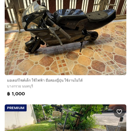
มอเตอร์ไซค์เด็ก ใช้ไฟฟ้า มือสองญี่ปุ่น ใช้งานไม่ได้
บางกรวย นนทบุรี
฿ 1,000
PREMIUM