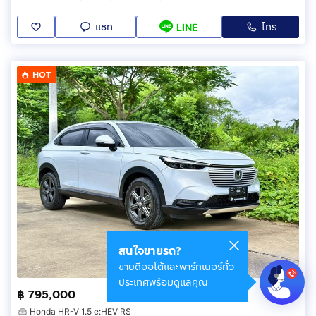
แชท
โทร
LINE
HOT
สนใจขายรถ?
ขายดีออโต้และพาร์ทเนอร์ทั่ว
ประเทศพร้อมดูแลคุณ
฿ 795,000
Honda HR-V 1.5 e:HEV RS