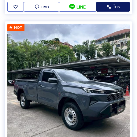
แชท
โทร
LINE
HOT