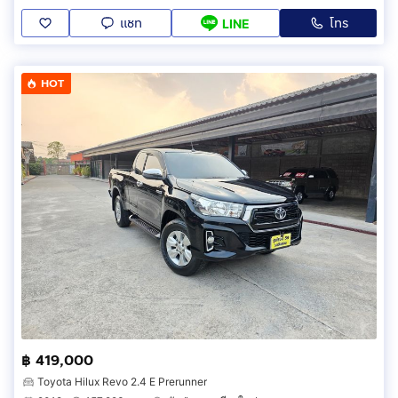
แชท
โทร
LINE
HOT
฿ 419,000
Toyota Hilux Revo 2.4 E Prerunner