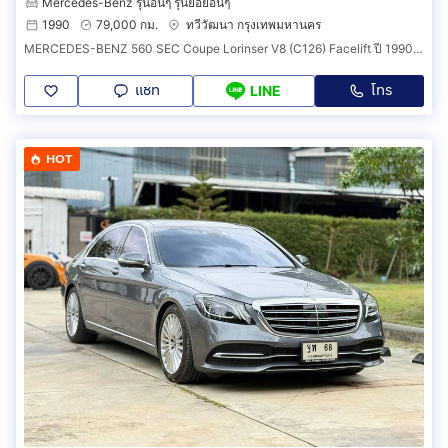
Mercedes-Benz รุ่นอื่นๆ รุ่นย่อยอื่นๆ
1990
79,000 กม.
ทวีวัฒนา กรุงเทพมหานคร
MERCEDES-BENZ 560 SEC Coupe Lorinser V8 (C126) Facelift ปี 1990 เบนซ์เซ็ก รถในฝันยุด 90 น่าสะสม
แชท
โทร
LINE
HOT