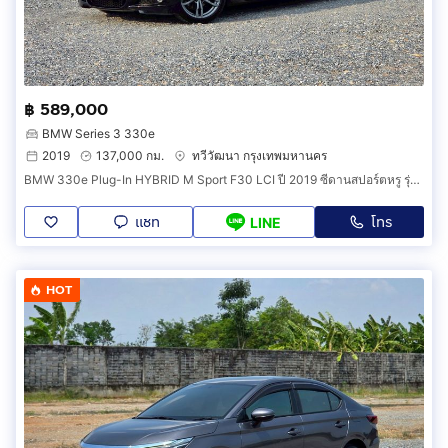
฿ 589,000
BMW Series 3 330e
2019
137,000 กม.
ทวีวัฒนา กรุงเทพมหานคร
BMW 330e Plug-In HYBRID M Sport F30 LCI ปี 2019 ซีดานสปอร์ตหรู รุ่นท็อปสุด ขับสนุก แรง ประหยัด
แชท
โทร
LINE
HOT