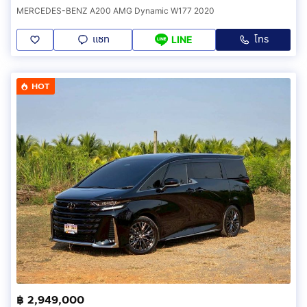
MERCEDES-BENZ A200 AMG Dynamic W177 2020
แชท
โทร
LINE
HOT
฿ 2,949,000