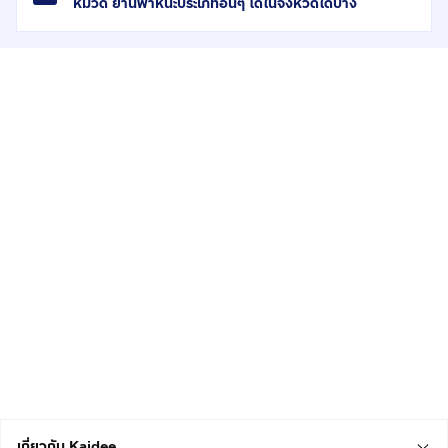
หมวด ยานพาหนะประเภทอื่นๆ ได้ในจังหวัดใดบ้าง
เกี่ยวกับ Kaidee