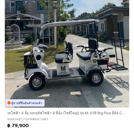
ผู้ขายที่ยืนยันตัวตนแล้ว
รถไฟฟ้า 4 ล้อ รถกอล์ฟไฟฟ้า 6 ที่นั่ง (ไซส์ใหญ่) รุ่น M-01B Big Plus ยี่ห้อ CLP CAR (รถไฟฟ้าพรีเมี่ยม)
หนองจอก กรุงเทพมหานคร
฿ 79,900