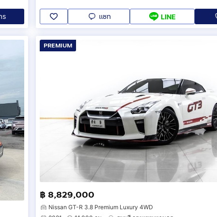
ทร
แชท
LINE
PREMIUM
฿ 8,829,000
Nissan GT-R 3.8 Premium Luxury 4WD