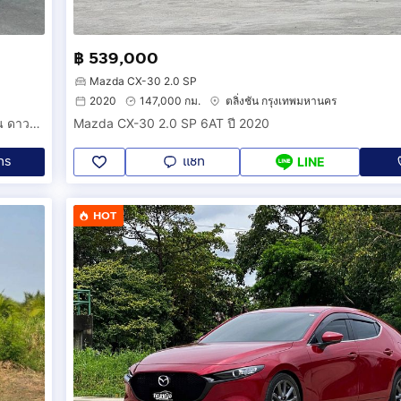
฿ 539,000
Mazda CX-30 2.0 SP
2020
147,000 กม.
ตลิ่งชัน กรุงเทพมหานคร
MINI COOPER R56 ปี 2010 มินิ คูเปอร์ หลังคาแก้ว ซันรูฟ 2 ตอน ดาวน์น้อย รถยุโรป ขายราคาถูก รถยนต์ สปอร์ต 2 ประตู กุยแจจานบิน COUPE HATCH
Mazda CX-30 2.0 SP 6AT ปี 2020
ทร
แชท
LINE
HOT