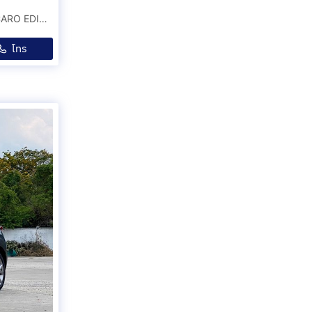
NISSAN SKYLINE GT-R R35 3.8 L V6 TWIN TURBO RECARO EDITION UK SPEC AT 2021 ออกรถ 0 บาท จัดได้ 8,849000 บ.รหัสรถ 1A554
โทร