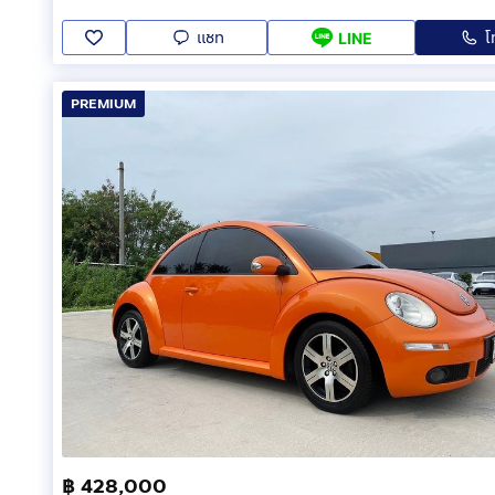
แชท
โ
LINE
PREMIUM
฿ 428,000