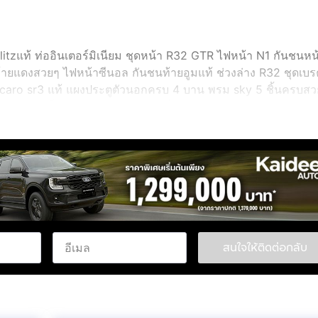
blitzแท้ ท่ออินเตอร์มิเนียม ชุดหน้า R32 GTR ไฟหน้า N1 กันชนหน
ท้ายแดงสวยๆ ไฟหน้าซีนอล กันชนท้ายอูมแท้ ช่วงล่าง R32 ชุดเ
Recaro sr3 แท้ แผงประตูตัวนอกครบ 4 บาน พรม sky 5 ชิ้นครบส
ำใหม่เย็นๆ ฟิล์ม lamina สีชา พึ่งติด เกจวัด+ทามเมอร์ HKS จ
 ค้ำโช๊คหน้าหลัง โรบาร์เต็มลำ เฟื่องท้ายเต็ด ราคา 158000 T.
สนใจให้ติดต่อกลับ