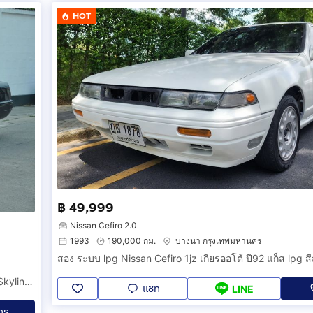
HOT
฿ 49,999
Nissan Cefiro 2.0
1993
190,000 กม.
บางนา กรุงเทพมหานคร
สอง ระบบ lpg Nissan Cefiro 1jz เกียรออโต้ ปี92 แก็ส lpg ส
สายซิ่ง.นิ่งไม่ได้ CEFIRO A31 เครื่อง RB25 DET Turbo ช่วงล่าง Skyline เสน่ห์สุดHot
แชท
LINE
ทร