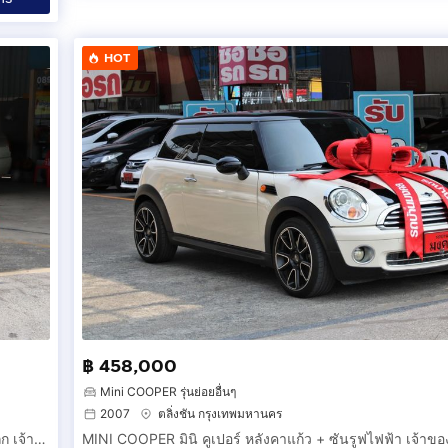
HOT
฿ 458,000
Mini COOPER รุ่นย่อยอื่นๆ
2007
ตลิ่งชัน กรุงเทพมหานคร
VOLKSWAGEN NEW BEETLE 2.0 i โฟลค์ บิทเทิ่ล รถสวย ราคาถูก เจ้าของขายเอง รถยนต์มือสอง ดาวน์น้อย ผ่อนถูกสบาย สภาพดี ของสะสม รถเต่า น่ารัก 2ประ