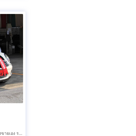
MINI COOPER มินิ คูเปอร์ หลังคาแก้ว + ซันรูฟไฟฟ้า เจ้าของขายเอง รถสวย รถบ้าน 2ประตู รถเก๋งประหยัด สภาพดี ราคาถูก รถแต่ง ส่งฟรีถึงบ้าน ขายด่ว