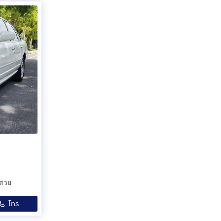
ีสวย
โทร