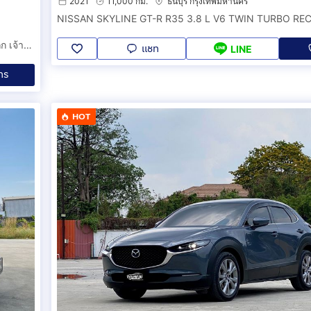
2021
11,000 กม.
ธนบุรี กรุงเทพมหานคร
VOLKSWAGEN NEW BEETLE 2.0 i โฟลค์ บิทเทิ่ล รถสวย ราคาถูก เจ้าของขายเอง รถยนต์มือสอง ดาวน์น้อย ผ่อนถูกสบาย สภาพดี ของสะสม รถเต่า น่ารัก 2ประ
แชท
LINE
ทร
HOT