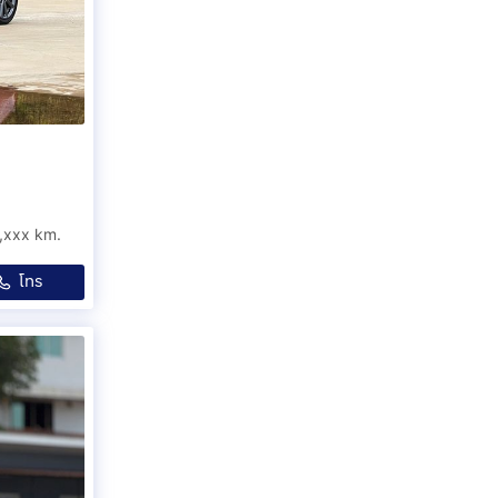
,xxx km.
โทร