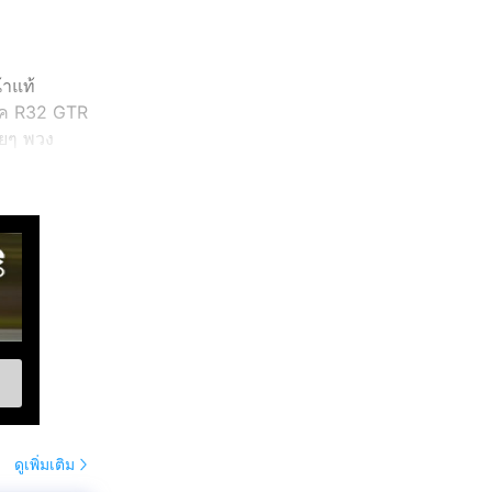
้าแท้
บรค R32 GTR
วยๆ พวง
อ A'PEXi
กดเพื่อดู
ดูเพิ่มเติม