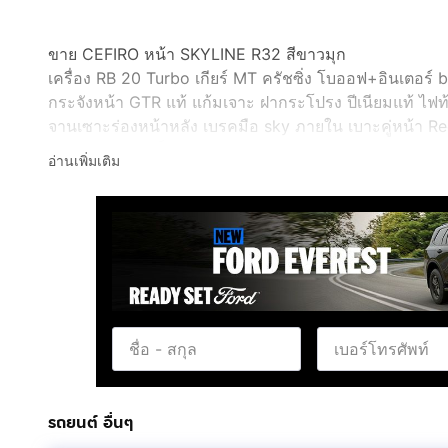
ขาย CEFIRO หน้า SKYLINE R32 สีขาวมุก
เครื่อง RB 20 Turbo เกียร์ MT ครัชซิ่ง โบออฟ+อินเตอร์ 
กระจังหน้า GTR แท้ แก้มเจาะ ฝากระโปรง ปีเนียมแท้ ไฟ
จานเซาะร่องหน้าหลัง เบรคมือ sky ภายใน เบาะคู่หน้า 
มาลัย momo แม็กP1ขอบ17 แท้ 8-9 แอร์ดิจิตอลของ200sx ท
อ่านเพิ่มเติม
AFC ช่วงล่างโช๊คTEIN 4ต้น หนวดกุ้งหน้า+ห่วงหลัง Cusco
เบอร์โทร xxxxxx864
รถยนต์ อื่นๆ