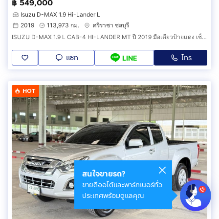
฿ 549,000
Isuzu D-MAX 1.9 Hi-Lander L
2019
113,973 กม.
ศรีราชา ชลบุรี
ISUZU D-MAX 1.9 L CAB-4 HI-LANDER MT ปี 2019 มือเดียวป้ายแดง เช็คศูนย์ตลอด น็อตไม่มีขยับ
แชท
โทร
LINE
HOT
สนใจขายรถ?
ขายดีออโต้และพาร์ทเนอร์ทั่ว
ประเทศพร้อมดูแลคุณ