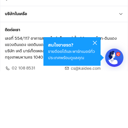
บริษัทในเครือ
ติดต่อเรา
เลขที่ 554/117 อาคารสกายไนน์ เซ็นเตอร์ ชั้น 22 ถนนอโศก-ดินแดง
แขวงดินแดง เขตดินแดง
สนใจขายรถ?
บริษัท เคดี มาร์เก็ตเพลส จำกัด (สำนักงานใหญ่)
ขายดีออโต้และพาร์ทเนอร์ทั่ว
กรุงเทพมหานคร 10400
ประเทศพร้อมดูแลคุณ
02 108 8531
cs@kaidee.com
ติดตามเรา
เพื่อประสบการณ์ใช้งานที่ดีขึ้น