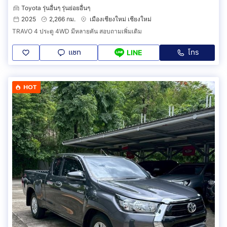
Toyota รุ่นอื่นๆ รุ่นย่อยอื่นๆ
2025
2,266 กม.
เมืองเชียงใหม่ เชียงใหม่
TRAVO 4 ประตู 4WD มีหลายคัน สอบถามเพิ่มเติม
แชท
โทร
LINE
HOT