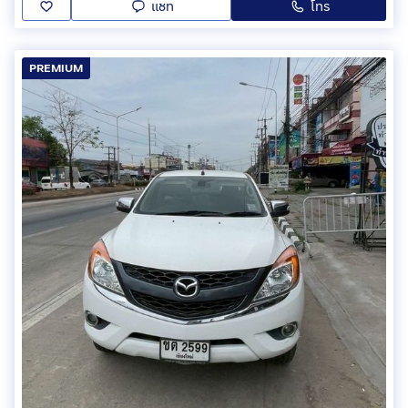
แชท
โทร
PREMIUM