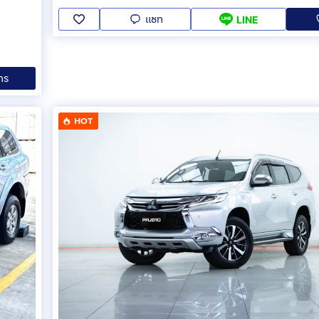
แชท
LINE
ทร
HOT